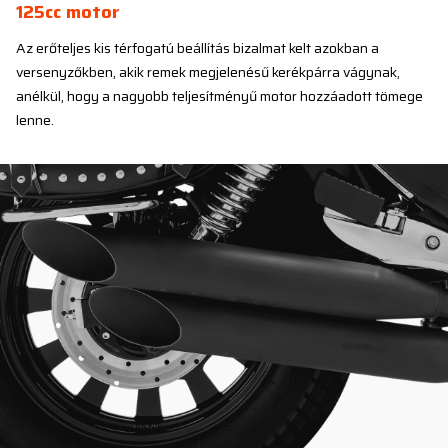
125cc motor
Az erőteljes kis térfogatú beállítás bizalmat kelt azokban a
versenyzőkben, akik remek megjelenésű kerékpárra vágynak,
anélkül, hogy a nagyobb teljesítményű motor hozzáadott tömege
lenne.