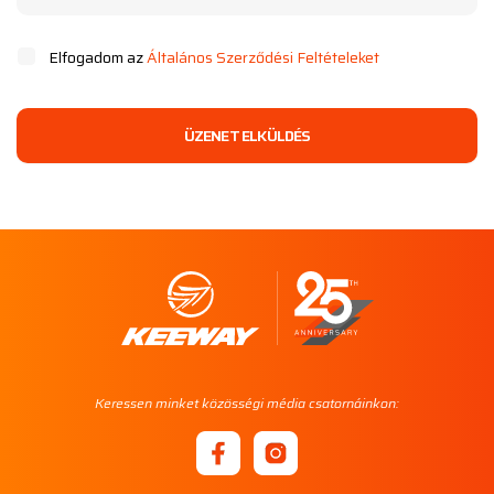
Elfogadom az
Általános Szerződési Feltételeket
ÜZENET ELKÜLDÉS
Keressen minket közösségi média csatornáinkon: