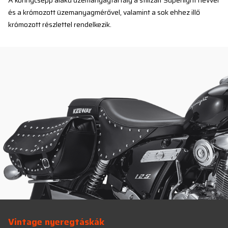
A könnycsepp alakú üzemanyagtartály a stilizált Superlight névvel
és a krómozott üzemanyagmérővel, valamint a sok ehhez illő
krómozott részlettel rendelkezik.
Vintage nyeregtáskák