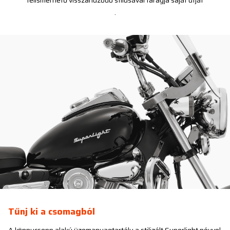
felismerhető visszahúzódó stílusával faragja saját útját
.
Tűnj ki a csomagból