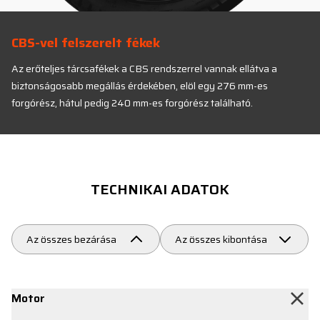
CBS-vel felszerelt fékek
Az erőteljes tárcsafékek a CBS rendszerrel vannak ellátva a
biztonságosabb megállás érdekében, elöl egy 276 mm-es
forgórész, hátul pedig 240 mm-es forgórész található.
TECHNIKAI ADATOK
Az összes bezárása
Az összes kibontása
Motor