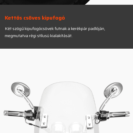
Kettős csöves kipufogó
Két szögű kipufogócsövek futnak a kerékpár padlóján,
megmutatva régi stílusú kialakítását.