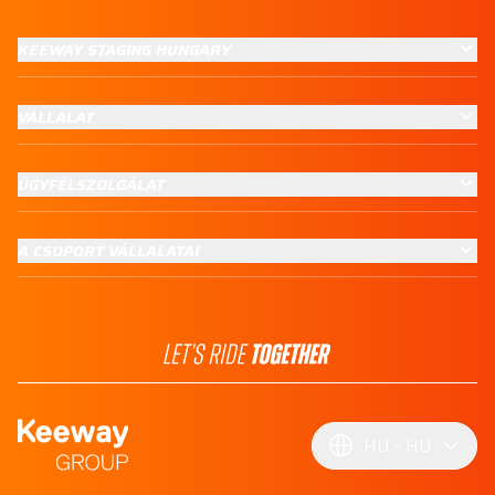
KEEWAY STAGING HUNGARY
VÁLLALAT
ÜGYFÉLSZOLGÁLAT
A CSOPORT VÁLLALATAI
HU
HU