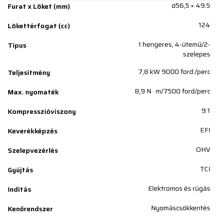
ø56,5 × 49.5
Furat x Löket (mm)
124
Lökettérfogat (cc)
1 hengeres, 4-ütemű/2-
Típus
szelepes
7,8 kW 9000 ford./perc
Teljesítmény
8,9 N · m/7500 ford/perc
Max. nyomaték
9:1
Kompresszióviszony
EFI
Keverékképzés
OHV
Szelepvezérlés
TCI
Gyújtás
Elektromos és rúgás
Indítás
Nyomáscsökkentés
Kenőrendszer