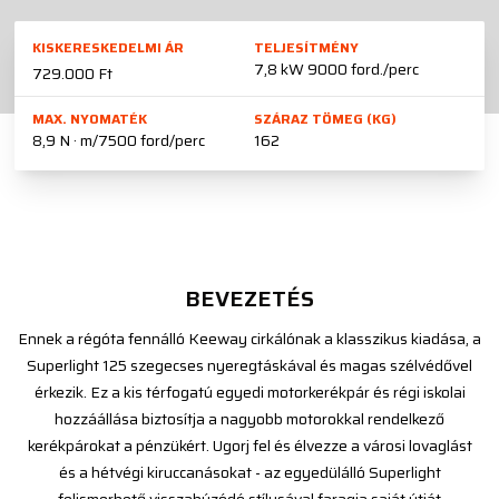
KISKERESKEDELMI ÁR
TELJESÍTMÉNY
7,8 kW 9000 ford./perc
729.000 Ft
MAX. NYOMATÉK
SZÁRAZ TÖMEG (KG)
8,9 N · m/7500 ford/perc
162
BEVEZETÉS
Ennek a régóta fennálló Keeway cirkálónak a klasszikus kiadása, a
Superlight 125 szegecses nyeregtáskával és magas szélvédővel
érkezik. Ez a kis térfogatú egyedi motorkerékpár és régi iskolai
hozzáállása biztosítja a nagyobb motorokkal rendelkező
kerékpárokat a pénzükért. Ugorj fel és élvezze a városi lovaglást
és a hétvégi kiruccanásokat - az egyedülálló Superlight